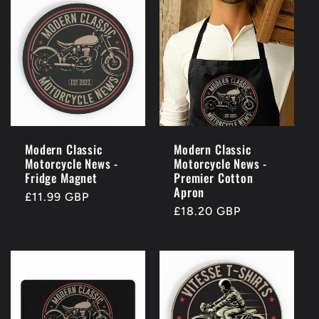
Modern Classic
Modern Classic
Motorcycle News -
Motorcycle News -
Fridge Magnet
Premier Cotton
Apron
Prezzo
£11.99 GBP
Prezzo
£18.20 GBP
di
di
listino
listino