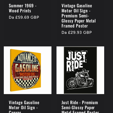
Summer 1969 -
Vintage Gasoline
Wood Prints
Motor Oil Sign -
Premium Semi-
Prezzo
Da £59.69 GBP
Glossy Paper Metal
di
Framed Poster
listino
Prezzo
Da £29.93 GBP
di
listino
Vintage Gasoline
Just Ride - Premium
Motor Oil Sign -
Semi-Glossy Paper
Canvas
Metal Framed Poster