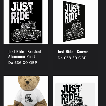
Just Ride - Brushed
Just Ride - Canvas
Aluminum Print
Prezzo
Da £38.39 GBP
Prezzo
Da £36.00 GBP
di
di
listino
listino