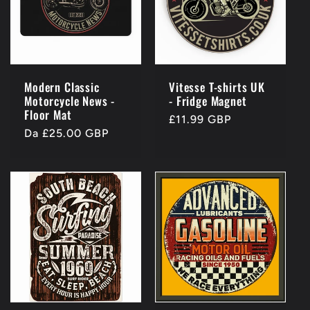
Modern Classic
Vitesse T-shirts UK
Motorcycle News -
- Fridge Magnet
Floor Mat
Prezzo
£11.99 GBP
Prezzo
Da £25.00 GBP
di
di
listino
listino