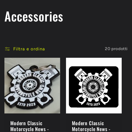
C
Accessories
o
l
Filtra e ordina
20 prodotti
l
e
z
i
o
Modern Classic
Modern Classic
Motorcycle News -
Motorcycle News -