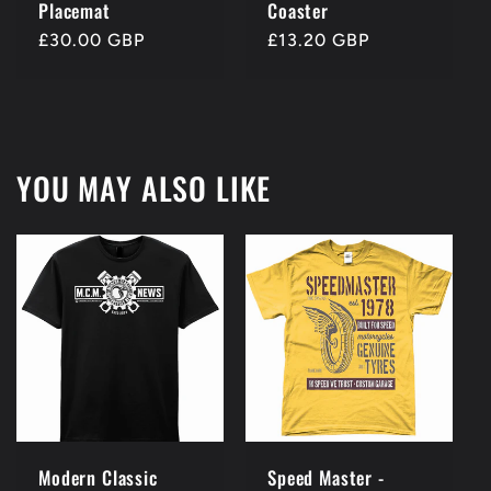
Placemat
Coaster
Prezzo
£30.00 GBP
Prezzo
£13.20 GBP
di
di
listino
listino
YOU MAY ALSO LIKE
Modern Classic
Speed Master -