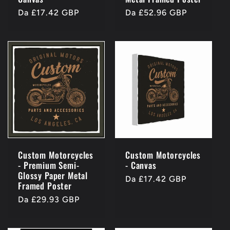
Prezzo
Da £17.42 GBP
Prezzo
Da £52.96 GBP
di
di
listino
listino
Custom Motorcycles
Custom Motorcycles
- Premium Semi-
- Canvas
Glossy Paper Metal
Prezzo
Da £17.42 GBP
Framed Poster
di
Prezzo
Da £29.93 GBP
listino
di
listino