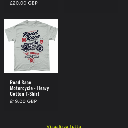
Prezzo
£20.00 GBP
di
di
listino
listino
Road Race
Motorcycle - Heavy
Cotton T-Shirt
Prezzo
£19.00 GBP
di
listino
Visualizza tutto