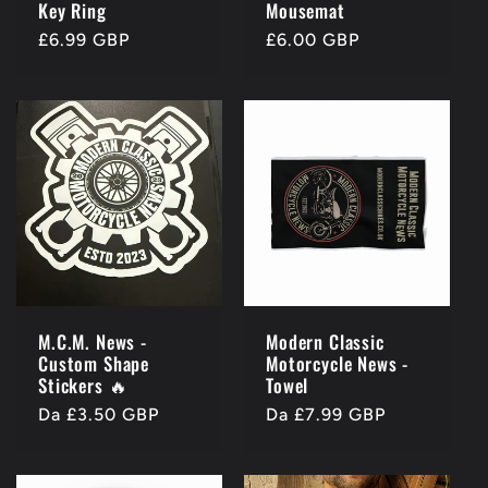
n
Key Ring
Mousemat
Prezzo
£6.99 GBP
Prezzo
£6.00 GBP
e
di
di
listino
listino
:
M.C.M. News -
Modern Classic
Custom Shape
Motorcycle News -
Stickers 🔥
Towel
Prezzo
Da £3.50 GBP
Prezzo
Da £7.99 GBP
di
di
listino
listino