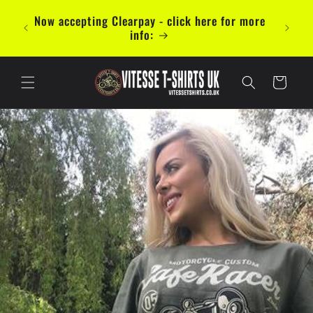
Direkt
 die
zum
Now accepting Clearpay - click here for more
r für
Inhalt
info:
Warenkorb